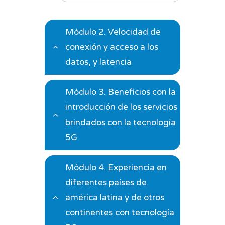
Módulo 2. Velocidad de
conexión y acceso a los
datos, y latencia
Duración: 7 Días – Inicio:
Módulo 3. Beneficios con la
Lunes 13/04/2026
introducción de los servicios
Objetivo del módulo:
brindados con la tecnología
Evaluar velocidades
5G
superiores y baja latencia
de 5G, habilitando
Duración: 7 Días – Inicio:
conexión masiva de
Módulo 4. Experiencia en
Lunes 20/04/2026
dispositivos en tiempo
diferentes países de
real para automatización
Objetivo del módulo:
américa latina y de otros
industrial, fábricas
Identificar beneficios de
inteligentes y redes
continentes con tecnología
5G en educación remota,
eléctricas.