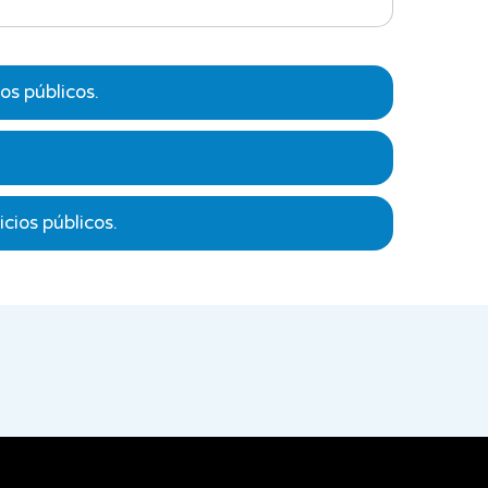
os públicos.
n Digital, comprendiendo cómo se aplican en
cios públicos.
igital, considerando normativas internacionales y
íticas, planes y mecanismos que promuevan la