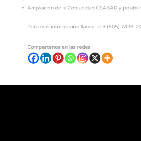
Ampliación de la Comunidad CEABAD y posibilid
Para más información llamar al: + (505) 7826-2
Compartenos en las redes