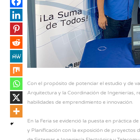
Con el propósito de potenciar el estudio y de va
Arquitectura y la Coordinación de Ingenierías, r
habilidades de emprendimiento e innovación.
En la Feria se evidenció la puesta en práctica
y Planificación con la exposición de proyectos de
de Sistemas e Ingeniería Electrónica y Telecomu