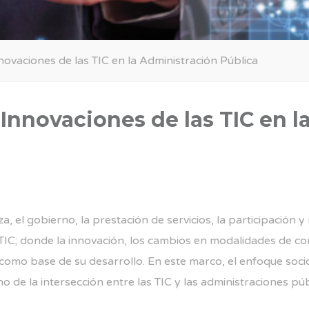
novaciones de las TIC en la Administración Pública
 Innovaciones de las TIC en 
za, el gobierno, la prestación de servicios, la participación 
TIC; donde la innovación, los cambios en modalidades de com
 como base de su desarrollo. En este marco, el enfoque socio-
 de la intersección entre las TIC y las administraciones pú