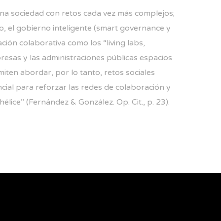
una sociedad con retos cada vez más complejos;
, el gobierno inteligente (smart governance y
ción colaborativa como los “living labs,
presas y las administraciones públicas espacios
iten abordar, por lo tanto, retos sociales
cial para reforzar las redes de colaboración y
lice” (Fernández & González. Op. Cit., p. 23).