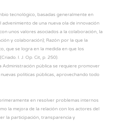
cambio tecnológico, basadas generalmente en
a al advenimiento de una nueva ola de innovación
con unos valores asociados a la colaboración, la
ción y colaboración); Razón por la que la
o, que se logra en la medida en que los
ado. I. J. Op. Cit, p. 250).
la Administración pública se requiere promover
ar nuevas políticas públicas, aprovechando todo
tró primeramente en resolver problemas internos
mo la mejora de la relación con los actores del
er la participación, transparencia y