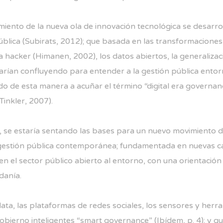
miento de la nueva ola de innovación tecnológica se desarrol
pública (Subirats, 2012); que basada en las transformaciones
ica hacker (Himanen, 2002), los datos abiertos, la generalizac
starían confluyendo para entender a la gestión pública ent
ndo de esta manera a acuñar el término “digital era govern
Tinkler, 2007).
50), se estaría sentando las bases para un nuevo movimient
a gestión pública contemporánea; fundamentada en nuevas ca
 el sector público abierto al entorno, con una orientación a 
danía.
ata, las plataformas de redes sociales, los sensores y herr
obierno inteligentes “smart governance” (Ibídem, p. 4); y q