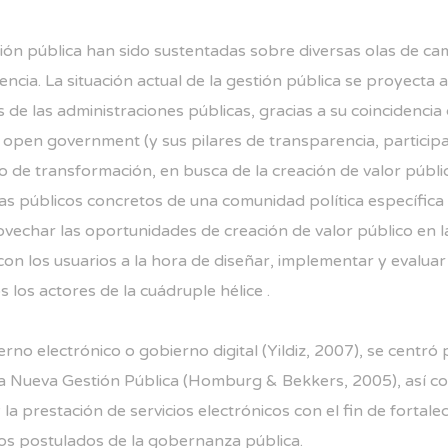
stión pública han sido sustentadas sobre diversas olas de 
arencia. La situación actual de la gestión pública se proyect
de las administraciones públicas, gracias a su coincidencia 
l open government (y sus pilares de transparencia, participa
o de transformación, en busca de la creación de valor públic
úblicos concretos de una comunidad política específica (Cri
ovechar las oportunidades de creación de valor público en 
 con los usuarios a la hora de diseñar, implementar y evalu
s los actores de la cuádruple hélice .
bierno electrónico o gobierno digital (Yildiz, 2007), se cen
de la Nueva Gestión Pública (Homburg & Bekkers, 2005), así co
a prestación de servicios electrónicos con el fin de fortalec
los postulados de la gobernanza pública.