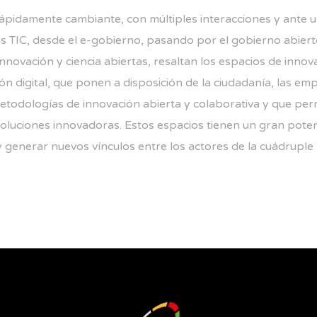
ápidamente cambiante, con múltiples interacciones y ante 
s TIC, desde el e-gobierno, pasando por el gobierno abierto
nnovación y ciencia abiertas, resaltan los espacios de innova
n digital, que ponen a disposición de la ciudadanía, las em
todologías de innovación abierta y colaborativa y que perm
soluciones innovadoras. Estos espacios tienen un gran poten
 generar nuevos vínculos entre los actores de la cuádruple hé