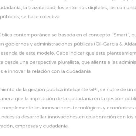
iudadanía, la trazabilidad, los entornos digitales, las comun
úblicos; se hace colectiva.
pública contemporánea se basada en el concepto “Smart”, qu
n gobiernos y administraciones públicas (Gil-García & Ald
a esencia de este modelo. Cabe indicar que este planteamien
 desde una perspectiva pluralista, que alienta a las admini
 e innovar la relación con la ciudadanía.
ento de la gestión pública inteligente GPI, se nutre de un 
anera que la implicación de la ciudadanía en la gestión públ
e complemente las innovaciones tecnológicas y económicas 
 necesita desarrollar innovaciones en colaboración con los o
vación, empresas y ciudadanía.