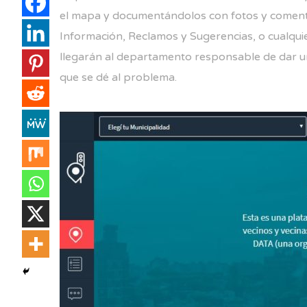
el mapa y documentándolos con fotos y comenta
Información, Reclamos y Sugerencias, o cualqui
llegarán al departamento responsable de dar una
que se dé al problema.