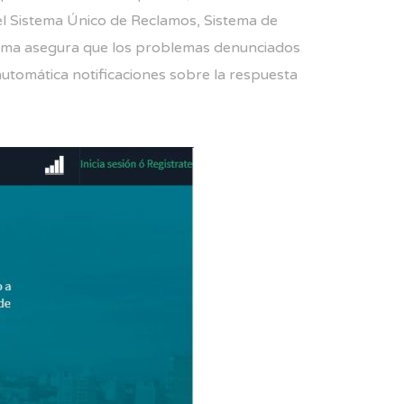
el Sistema Único de Reclamos, Sistema de
forma asegura que los problemas denunciados
automática notificaciones sobre la respuesta