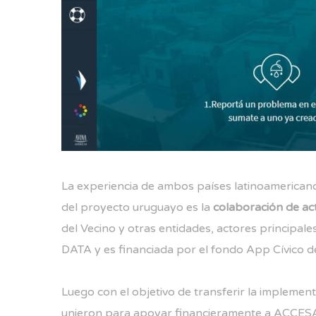
La experiencia de ambos países latinoamerican
del proyecto uruguayo es la
colaboración de ac
del Vecino y otras entidades, actores principales
DATA
y es financiada por el
fondo App Cívico d
Luego con el objetivo de transferir la implemen
unieron para apoyar financieramente a
ACCES