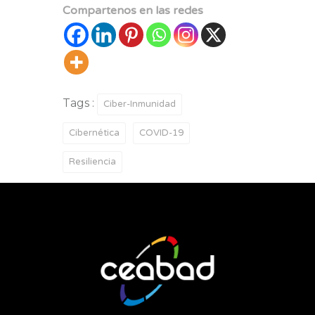
Compartenos en las redes
Tags :
Ciber-Inmunidad
Cibernética
COVID-19
Resiliencia